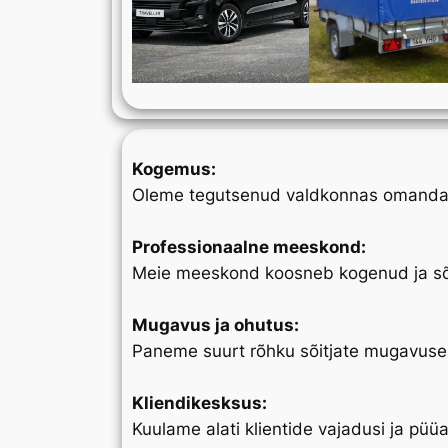
Kogemus:
Oleme tegutsenud valdkonnas omandad
Professionaalne meeskond:
Meie meeskond koosneb kogenud ja sõbr
Mugavus ja ohutus:
Paneme suurt rõhku sõitjate mugavuse
Kliendikesksus:
Kuulame alati klientide vajadusi ja püüa