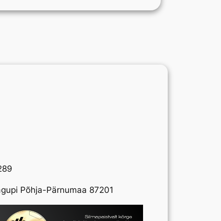
289
agupi Põhja-Pärnumaa 87201