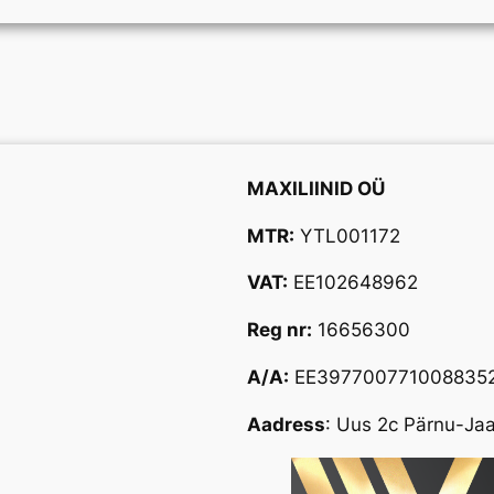
MAXILIINID OÜ
MTR:
YTL001172
VAT:
EE102648962
Reg nr:
16656300
A/A:
EE397700771008835
Aadress
: Uus 2c Pärnu-Ja