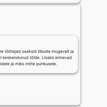
ie töötajad saaksid liikuda mugavalt ja
jal keskendunud tööle. Lisaks erinevad
ridele ja miks mitte puhkusele.