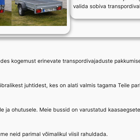
valida sobiva transpordiva
es kogemust erinevate transpordivajaduste pakkumise
alikest juhtidest, kes on alati valmis tagama Teile pa
le ja ohutusele. Meie bussid on varustatud kaasaegset
me neid parimal võimalikul viisil rahuldada.