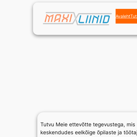
Liigu
sisu
Avaleht
Tut
juurde
Tutvu Meie ettevõtte tegevustega, mi
keskendudes eelkõige õpilaste ja töötaj