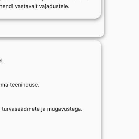
hendi vastavalt vajadustele.
l.
rima teeninduse.
e turvaseadmete ja mugavustega.