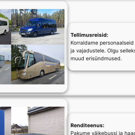
Tellimusreisid:
Korraldame personaalseid t
ja vajadustele. Olgu sellek
muud erisündmused.
Renditeenus:
Pakume väikebussi ja haag