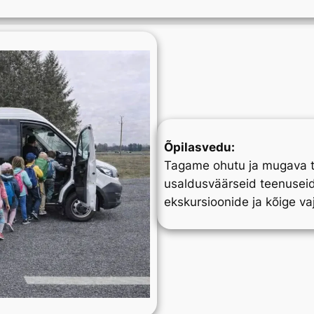
Õpilasvedu:
Tagame ohutu ja mugava tr
usaldusväärseid teenuseid
ekskursioonide ja kõige vaj