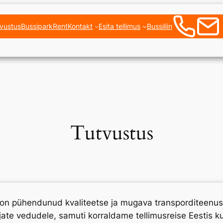
vustus
Bussipark
Rent
Kontakt
Esita tellimus
Bussiliin
Tutvustus
s on pühendunud kvaliteetse ja mugava transporditeenu
ate vedudele, samuti korraldame tellimusreise Eestis ku